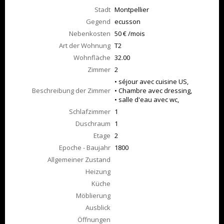
Stadt
Montpellier
Gegend
ecusson
Nebenkosten
50 € /mois
Art der Wohnung
T2
Wohnfläche
32.00
Zimmer
2
• séjour avec cuisine US,
Beschreibung der Zimmer
• Chambre avec dressing,
• salle d'eau avec wc,
Schlafzimmer
1
Duschraum
1
Etage
2
Epoche - Baujahr
1800
Allgemeiner Zustand
Heizung
Küche
Möblierung
Ausblick
Öffnungen