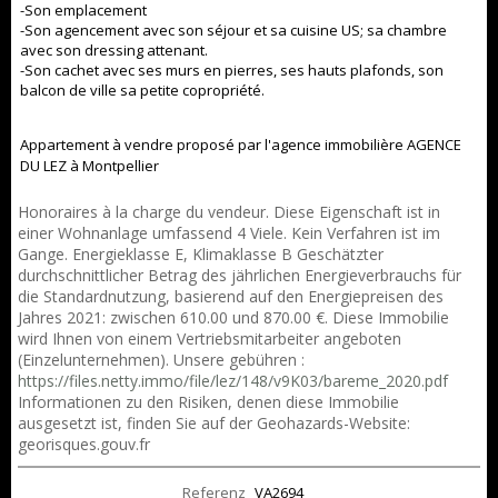
-Son emplacement
-Son agencement avec son séjour et sa cuisine US; sa chambre
avec son dressing attenant.
-Son cachet avec ses murs en pierres, ses hauts plafonds, son
balcon de ville sa petite copropriété.
Appartement à vendre proposé par l'agence immobilière AGENCE
DU LEZ à Montpellier
Honoraires à la charge du vendeur. Diese Eigenschaft ist in
einer Wohnanlage umfassend 4 Viele. Kein Verfahren ist im
Gange. Energieklasse E, Klimaklasse B Geschätzter
durchschnittlicher Betrag des jährlichen Energieverbrauchs für
die Standardnutzung, basierend auf den Energiepreisen des
Jahres 2021: zwischen 610.00 und 870.00 €. Diese Immobilie
wird Ihnen von einem Vertriebsmitarbeiter angeboten
(Einzelunternehmen). Unsere gebühren :
https://files.netty.immo/file/lez/148/v9K03/bareme_2020.pdf
Informationen zu den Risiken, denen diese Immobilie
ausgesetzt ist, finden Sie auf der Geohazards-Website:
georisques.gouv.fr
Referenz
VA2694