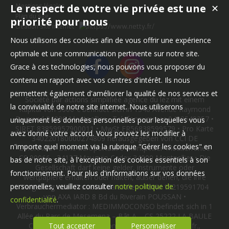
Le respect de votre vie privée est une
✕
Mentions légales
Plan du site
priorité pour nous
Création site internet
Nous utilisons des cookies afin de vous offrir une expérience
optimale et une communication pertinente sur notre site.
Grace à ces technologies, nous pouvons vous proposer du
contenu en rapport avec vos centres d'intérêt. Ils nous
permettent également d'améliorer la qualité de nos services et
Société par actions simplifiée agence du lez mit einem
la convivialité de notre site internet. Nous utiliserons
Kapital von 3000 € befindet sich in 1348 Avenue Raymond
Dugrand 34000 Montpellier • Telefonnummer 0499549357 •
uniquement les données personnelles pour lesquelles vous
SIRET 83859957900011 • MwSt FR56838599579 • Pro Karte
avez donné votre accord. Vous pouvez les modifier à
340220180000274809 herausgegeben von CCI DE
n'importe quel moment via la rubrique "Gérer les cookies" en
L'HERAULT Zone aéroportuaire Montpellier-Méditerranée
CS 90066 - 34137 Mauguio Cedex 34000 Montpellier • Die
bas de notre site, à l'exception des cookies essentiels à son
Gesellschaft darf keine gelder, instrumente oder
fonctionnement. Pour plus d'informations sur vos données
wertpapiere erhalten oder halten, außer denen, die ihre
personnelles, veuillez consulter
notre politique de
Vergütung oder Provision darstellen. • BHV 10219591704
von AXA IARD 8 Bd du Riverain POUSSAN •
confidentialité
.
Verbrauchermediator : MEDIMMOCONSO befindet sich in 1
Allée du Parc de Mesemena – Bât A – CS 25222 LA BAULE
CEDEX 44505, E-Mail : contact@medimmoconso.fr.,
Tout accepter
Personnaliser