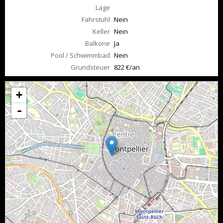
Lage
Fahrstuhl
Nein
Keller
Nein
Balkone
Ja
Pool / Schwimmbad
Nein
Grundsteuer
822 €/an
+
-