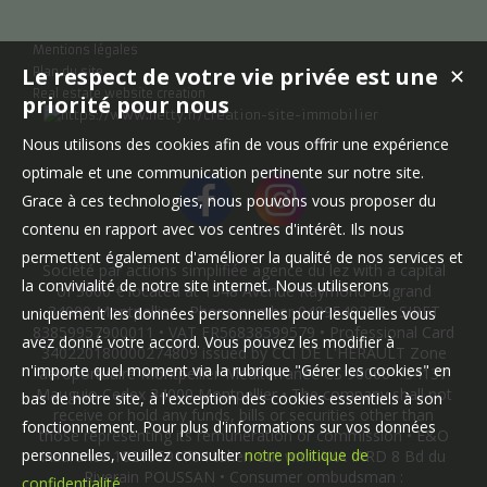
Mentions légales
Le respect de votre vie privée est une
✕
Plan du site
Real estate website creation
priorité pour nous
Nous utilisons des cookies afin de vous offrir une expérience
optimale et une communication pertinente sur notre site.
Grace à ces technologies, nous pouvons vous proposer du
contenu en rapport avec vos centres d'intérêt. Ils nous
permettent également d'améliorer la qualité de nos services et
Société par actions simplifiée agence du lez with a capital
la convivialité de notre site internet. Nous utiliserons
of 3000 € located at 1348 Avenue Raymond Dugrand
34000 Montpellier • Phone number 0499549357 • SIRET
uniquement les données personnelles pour lesquelles vous
83859957900011 • VAT FR56838599579 • Professional Card
avez donné votre accord. Vous pouvez les modifier à
340220180000274809 issued by CCI DE L'HERAULT Zone
n'importe quel moment via la rubrique "Gérer les cookies" en
aéroportuaire Montpellier-Méditerranée CS 90066 - 34137
Mauguio Cedex 34000 Montpellier • The company shall not
bas de notre site, à l'exception des cookies essentiels à son
receive or hold any funds, bills or securities other than
fonctionnement. Pour plus d'informations sur vos données
those representing its remuneration or commission • E&O
personnelles, veuillez consulter
notre politique de
insurance 10219591704 taken out with AXA IARD 8 Bd du
Riverain POUSSAN • Consumer ombudsman :
confidentialité
.