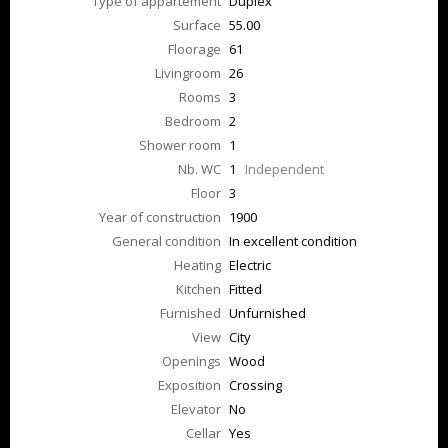
Type of appartement
Duplex
Surface
55.00
Floorage
61
Livingroom
26
Rooms
3
Bedroom
2
Shower room
1
Nb. WC
1
Independent
Floor
3
Year of construction
1900
General condition
In excellent condition
Heating
Electric
Kitchen
Fitted
Furnished
Unfurnished
View
City
Openings
Wood
Exposition
Crossing
Elevator
No
Cellar
Yes