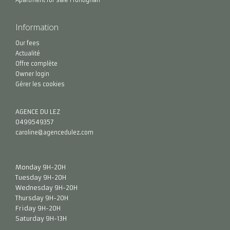
Apartment for sale Frontignan
Information
Our fees
Actualité
Offre complète
Owner login
Gérer les cookies
AGENCE DU LEZ
0499549357
caroline@agencedulez.com
Monday 9H-20H
Tuesday 9H-20H
Wednesday 9H-20H
Thursday 9H-20H
Friday 9H-20H
Saturday 9H-13H