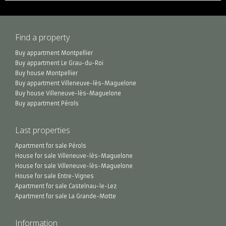
Find a property
Buy appartment Montpellier
Buy appartment Le Grau-du-Roi
Buy house Montpellier
Buy appartment Villeneuve-lès-Maguelone
Buy house Villeneuve-lès-Maguelone
Buy appartment Pérols
Last properties
Apartment for sale Pérols
House for sale Villeneuve-lès-Maguelone
House for sale Villeneuve-lès-Maguelone
House for sale Entre-Vignes
Apartment for sale Castelnau-le-Lez
Apartment for sale La Grande-Motte
Information