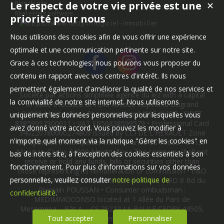
Le respect de votre vie privée est une
✕
Plan du site
Real estate software
priorité pour nous
Nous utilisons des cookies afin de vous offrir une expérience
optimale et une communication pertinente sur notre site.
Grace à ces technologies, nous pouvons vous proposer du
contenu en rapport avec vos centres d'intérêt. Ils nous
permettent également d'améliorer la qualité de nos services et
Société par actions simplifiée agence du lez with a capital
la convivialité de notre site internet. Nous utiliserons
of 3000 € located at 1348 Avenue Raymond Dugrand
34000 Montpellier • Phone number 0499549357 • SIRET
uniquement les données personnelles pour lesquelles vous
83859957900011 • VAT FR56838599579 • Professional Card
avez donné votre accord. Vous pouvez les modifier à
340220180000274809 issued by CCI DE L'HERAULT Zone
n'importe quel moment via la rubrique "Gérer les cookies" en
aéroportuaire Montpellier-Méditerranée CS 90066 - 34137
Mauguio Cedex 34000 Montpellier • The company shall not
bas de notre site, à l'exception des cookies essentiels à son
receive or hold any funds, bills or securities other than
fonctionnement. Pour plus d'informations sur vos données
those representing its remuneration or commission • E&O
personnelles, veuillez consulter
notre politique de
insurance 10219591704 taken out with AXA IARD 8 Bd du
Riverain POUSSAN • Consumer ombudsman :
confidentialité
.
MEDIMMOCONSO located at 1 Allée du Parc de
Mesemena – Bât A – CS 25222 LA BAULE CEDEX 44505,
email : contact@medimmoconso.fr., website :
Tout accepter
Personnaliser