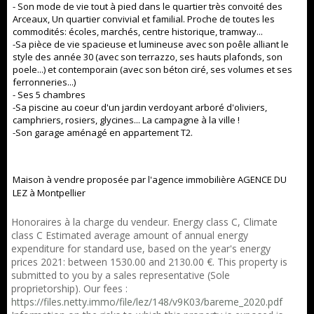
- Son mode de vie tout à pied dans le quartier très convoité des
Arceaux, Un quartier convivial et familial. Proche de toutes les
commodités: écoles, marchés, centre historique, tramway...
-Sa pièce de vie spacieuse et lumineuse avec son poêle alliant le
style des année 30 (avec son terrazzo, ses hauts plafonds, son
poele...) et contemporain (avec son béton ciré, ses volumes et ses
ferronneries...)
- Ses 5 chambres
-Sa piscine au coeur d'un jardin verdoyant arboré d'oliviers,
camphriers, rosiers, glycines... La campagne à la ville !
-Son garage aménagé en appartement T2.
Maison à vendre proposée par l'agence immobilière AGENCE DU
LEZ à Montpellier
Honoraires à la charge du vendeur. Energy class C, Climate
class C Estimated average amount of annual energy
expenditure for standard use, based on the year's energy
prices 2021: between 1530.00 and 2130.00 €. This property is
submitted to you by a sales representative (Sole
proprietorship). Our fees :
https://files.netty.immo/file/lez/148/v9K03/bareme_2020.pdf