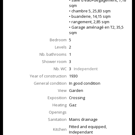
• salle d'eau+dégagement, 7,18
sqm
• chambre 5, 25,83 sqm
• buanderie, 14,15 sqm
• rangement, 2,85 sqm
• Garage aménagé en T2, 35,5
sqm
Bedroom
5
Levels
2
Nb. bathrooms
1
Shower room
3
Nb. WC
3
Independent
Year of construction
1930
General condition
In good condition
View
Garden
Exposition
Crossing
Heating
Gaz
Openings
Sanitation
Mains drainage
Fitted and equipped,
Kitchen
Independant