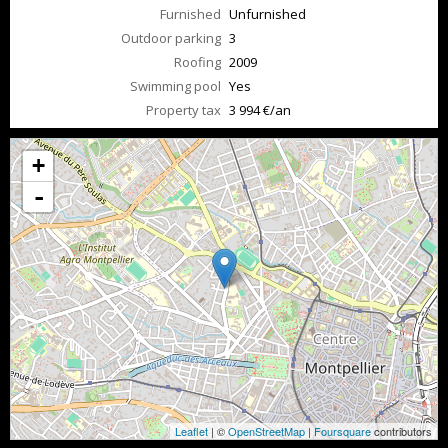
Furnished
Unfurnished
Outdoor parking
3
Roofing
2009
Swimming pool
Yes
Property tax
3 994 €/an
+
-
Leaflet
| ©
OpenStreetMap
|
Foursquare
contributors