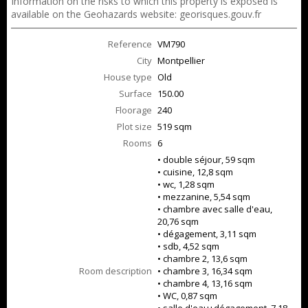
Information on the risks to which this property is exposed is
available on the Geohazards website: georisques.gouv.fr
Reference
VM790
City
Montpellier
House type
Old
Surface
150.00
Floorage
240
Plot size
519 sqm
Rooms
6
• double séjour, 59 sqm
• cuisine, 12,8 sqm
• wc, 1,28 sqm
• mezzanine, 5,54 sqm
• chambre avec salle d'eau,
20,76 sqm
• dégagement, 3,11 sqm
• sdb, 4,52 sqm
• chambre 2, 13,6 sqm
Room description
• chambre 3, 16,34 sqm
• chambre 4, 13,16 sqm
• WC, 0,87 sqm