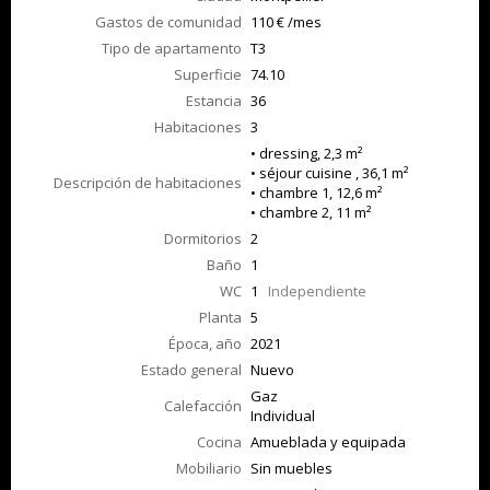
Gastos de comunidad
110 € /mes
Tipo de apartamento
T3
Superficie
74.10
Estancia
36
Habitaciones
3
• dressing, 2,3 m²
• séjour cuisine , 36,1 m²
Descripción de habitaciones
• chambre 1, 12,6 m²
• chambre 2, 11 m²
Dormitorios
2
Baño
1
WC
1
Independiente
Planta
5
Época, año
2021
Estado general
Nuevo
Gaz
Calefacción
Individual
Cocina
Amueblada y equipada
Mobiliario
Sin muebles