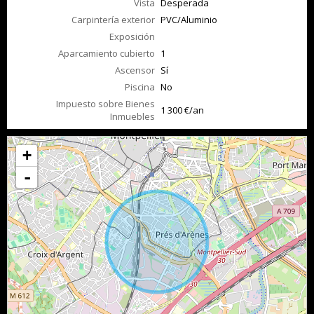
Vista
Desperada
Carpintería exterior
PVC/Aluminio
Exposición
Aparcamiento cubierto
1
Ascensor
Sí
Piscina
No
Impuesto sobre Bienes
1 300 €/an
Inmuebles
+
-