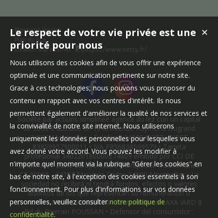
Le respect de votre vie privée est une
✕
Mentions légales
Plan du site
priorité pour nous
Création site internet
Nous utilisons des cookies afin de vous offrir une expérience
optimale et une communication pertinente sur notre site.
Grace à ces technologies, nous pouvons vous proposer du
contenu en rapport avec vos centres d'intérêt. Ils nous
permettent également d'améliorer la qualité de nos services et
Société par actions simplifiée agence du lez con un capital
la convivialité de notre site internet. Nous utiliserons
de 3000 € ubicado en 1348 Avenue Raymond Dugrand
34000 Montpellier • Teléfono 0499549357 • SIRET
uniquement les données personnelles pour lesquelles vous
83859957900011 • IVA FR56838599579 • Tarjeta
avez donné votre accord. Vous pouvez les modifier à
profesional 340220180000274809 emitido por CCI DE
n'importe quel moment via la rubrique "Gérer les cookies" en
L'HERAULT Zone aéroportuaire Montpellier-Méditerranée
CS 90066 - 34137 Mauguio Cedex 34000 Montpellier • La
bas de notre site, à l'exception des cookies essentiels à son
sociedad no recibirá ni tendrá fondos, efectos o valores
fonctionnement. Pour plus d'informations sur vos données
distintos de los que representan su remuneración o
personnelles, veuillez consulter
notre politique de
comisión • SRCP 10219591704 contratada con AXA IARD 8
Bd du Riverain POUSSAN • Defensor del consumidor :
confidentialité
.