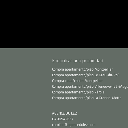
Encontrar una propiedad
Compra apartamento/piso Montpellier
Compra apartamento/piso Le Grau-du-Roi
Compra casa/chalet Montpellier
Compra apartamento/piso Villeneuve-lès-Mag
Compra apartamento/piso Pérols
Compra apartamento/piso La Grande-Motte
AGENCE DU LEZ
0499549357
caroline@agencedulez.com