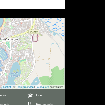
Leaflet
| ©
OpenStreetMap
|
Foursquare
contributors
egio
Liceo
nadería
Restaurante