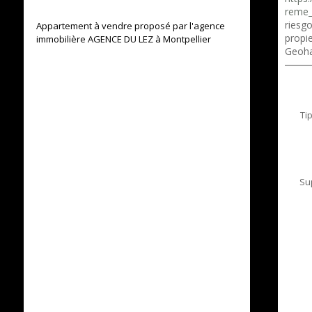
reme_
riesg
Appartement à vendre proposé par l'agence
propie
immobilière AGENCE DU LEZ à Montpellier
Geoha
Ti
Su