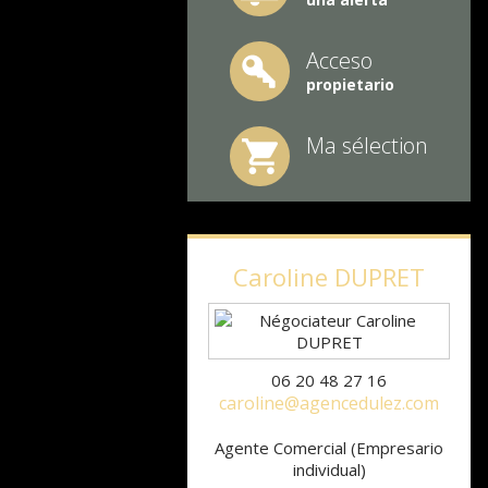
Acceso
propietario
Ma sélection
Caroline
DUPRET
06 20 48 27 16
caroline@agencedulez.com
Agente Comercial (Empresario
individual)