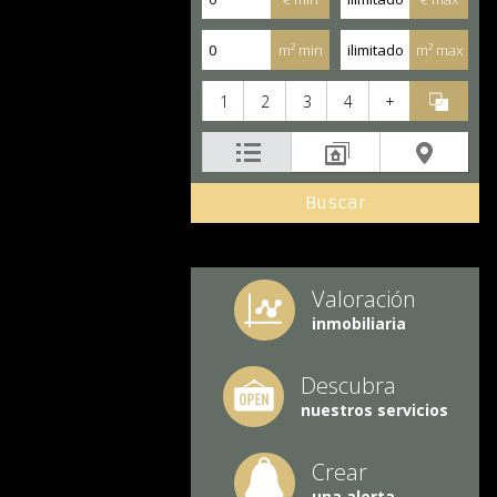
m² min
m² max
1
2
3
4
+
Valoración
inmobiliaria
Descubra
nuestros servicios
Crear
una alerta