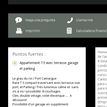
Haga una pregunta
Llamarme
Imprimir
Calculadora financ
Honor
Puntos fuertes :
de l'a
€.Est
Appartement T3 avec terrasse garage
condo
et parking
porci
curso.
Le grau du roi / Port Camargue
Canti
Rare T 3 compact traversant avec terrasse vue
para 
port, et Parking ! Très lumineux calme et sans
para 
vis à vis ! possibilité 8 couchages.
suscri
Clim, double vitrage, volet électrique .... A
prese
découvrir!
(Empre
Possibilité d'un garage en supplément.
https: