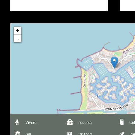
+
-
Vivero
Escuela
Col
Bar
Estanco
Pa