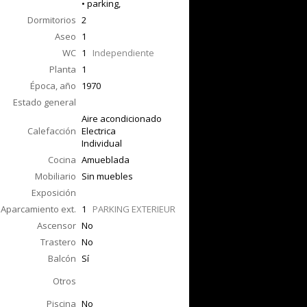
• parking,
Dormitorios
2
Aseo
1
WC
1
Independiente
Planta
1
Época, año
1970
Estado general
Aire acondicionado
Calefacción
Electrica
Individual
Cocina
Amueblada
Mobiliario
Sin muebles
Exposición
Aparcamiento ext.
1
PARKING EXTERIEUR
Ascensor
No
Trastero
No
Balcón
Sí
Otros
Piscina
No