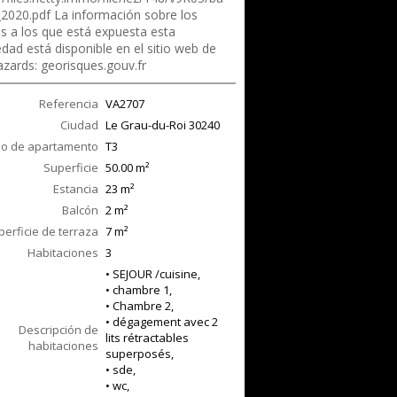
2020.pdf
La información sobre los
os a los que está expuesta esta
dad está disponible en el sitio web de
zards: georisques.gouv.fr
Referencia
VA2707
Ciudad
Le Grau-du-Roi
30240
po de apartamento
T3
Superficie
50.00
m²
Estancia
23
m²
Balcón
2
m²
perficie de terraza
7
m²
Habitaciones
3
• SEJOUR /cuisine,
• chambre 1,
• Chambre 2,
• dégagement avec 2
Descripción de
lits rétractables
habitaciones
superposés,
• sde,
• wc,