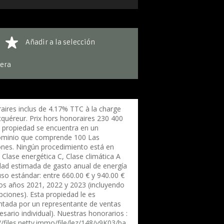
Añadir a la selección
iera
aires inclus de 4.17% TTC à la charge
cquéreur. Prix hors honoraires 230 400
a propiedad se encuentra en un
minio que comprende 100 Las
ones. Ningún procedimiento está en
 Clase energética C, Clase climática A
dad estimada de gasto anual de energía
uso estándar: entre 660.00 € y 940.00 €
los años 2021, 2022 y 2023 (incluyendo
pciones). Esta propiedad le es
ntada por un representante de ventas
sario individual). Nuestras honorarios :
//files.netty.immo/file/lez/148/v9K03/ba