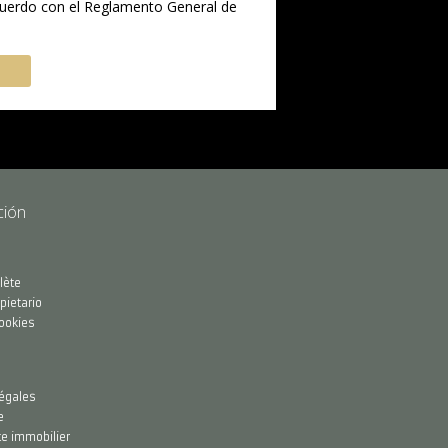
cuerdo con el Reglamento General de
ción
lète
pietario
cookies
égales
e
te immobilier