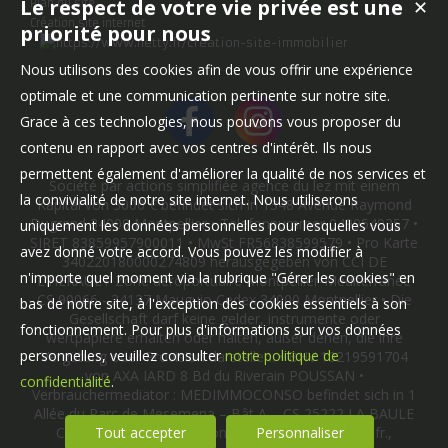
Le respect de votre vie privée est une
✕
Plan du site
Création site internet
priorité pour nous
Nous utilisons des cookies afin de vous offrir une expérience
optimale et une communication pertinente sur notre site.
Grace à ces technologies, nous pouvons vous proposer du
contenu en rapport avec vos centres d'intérêt. Ils nous
permettent également d'améliorer la qualité de nos services et
Société par actions simplifiée agence du lez mit einem
la convivialité de notre site internet. Nous utiliserons
Kapital von 3000 € befindet sich in 1348 Avenue Raymond
Dugrand 34000 Montpellier • Telefonnummer 0499549357 •
uniquement les données personnelles pour lesquelles vous
SIRET 83859957900011 • MwSt FR56838599579 • Pro Karte
avez donné votre accord. Vous pouvez les modifier à
340220180000274809 herausgegeben von CCI DE
n'importe quel moment via la rubrique "Gérer les cookies" en
L'HERAULT Zone aéroportuaire Montpellier-Méditerranée
CS 90066 - 34137 Mauguio Cedex 34000 Montpellier • Die
bas de notre site, à l'exception des cookies essentiels à son
Gesellschaft darf keine gelder, instrumente oder
fonctionnement. Pour plus d'informations sur vos données
wertpapiere erhalten oder halten, außer denen, die ihre
personnelles, veuillez consulter
notre politique de
Vergütung oder Provision darstellen. • BHV 10219591704
von AXA IARD 8 Bd du Riverain POUSSAN •
confidentialité
.
Verbrauchermediator : MEDIMMOCONSO befindet sich in 1
Allée du Parc de Mesemena – Bât A – CS 25222 LA BAULE
CEDEX 44505, E-Mail : contact@medimmoconso.fr.,
Tout accepter
Personnaliser