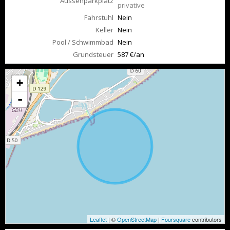
Aussenparkplatz
privative
Fahrstuhl
Nein
Keller
Nein
Pool / Schwimmbad
Nein
Grundsteuer
587 €/an
+
-
Leaflet
| ©
OpenStreetMap
|
Foursquare
contributors