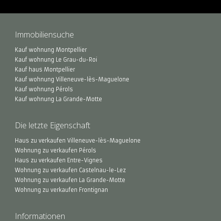
Immobiliensuche
Kauf wohnung Montpellier
Kauf wohnung Le Grau-du-Roi
Kauf haus Montpellier
Kauf wohnung Villeneuve-lès-Maguelone
Kauf wohnung Pérols
Kauf wohnung La Grande-Motte
Die letzte Eigenschaft
Haus zu verkaufen Villeneuve-lès-Maguelone
Wohnung zu verkaufen Pérols
Haus zu verkaufen Entre-Vignes
Wohnung zu verkaufen Castelnau-le-Lez
Wohnung zu verkaufen La Grande-Motte
Wohnung zu verkaufen Frontignan
Informationen