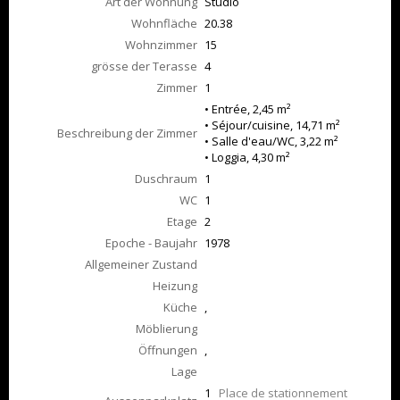
Art der Wohnung
Studio
Wohnfläche
20.38
Wohnzimmer
15
grösse der Terasse
4
Zimmer
1
• Entrée, 2,45 m²
• Séjour/cuisine, 14,71 m²
Beschreibung der Zimmer
• Salle d'eau/WC, 3,22 m²
• Loggia, 4,30 m²
Duschraum
1
WC
1
Etage
2
Epoche - Baujahr
1978
Allgemeiner Zustand
Heizung
Küche
,
Möblierung
Öffnungen
,
Lage
1
Place de stationnement