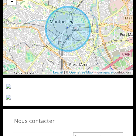
-
Leaflet
| ©
OpenStreetMap
|
Foursquare
contributors
Nous contacter