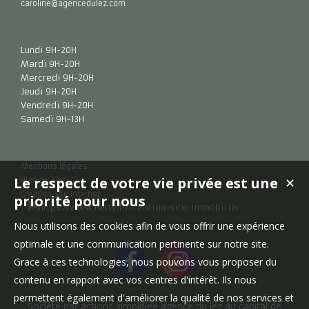
caroline@agencedulez.com
Lundi 9H-20H
Mardi 9H-20H
Mercredi 9H-20H
Jeudi 9H-20H
Vendredi 9H-20H
Samedi 9H-13H
Mentions légales
Le respect de votre vie privée est une
✕
Plan du site
Création site internet
priorité pour nous
Nous utilisons des cookies afin de vous offrir une expérience
optimale et une communication pertinente sur notre site.
Grace à ces technologies, nous pouvons vous proposer du
contenu en rapport avec vos centres d'intérêt. Ils nous
permettent également d'améliorer la qualité de nos services et
Société par actions simplifiée agence du lez au capital de