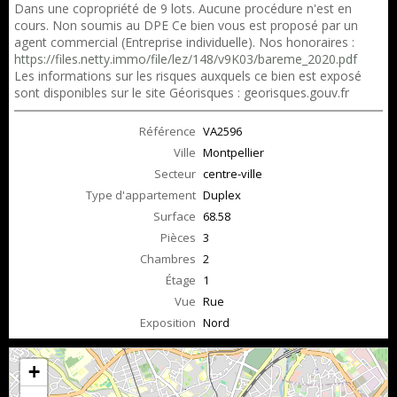
Dans une copropriété de 9 lots. Aucune procédure n'est en
cours. Non soumis au DPE Ce bien vous est proposé par un
agent commercial (Entreprise individuelle). Nos honoraires :
https://files.netty.immo/file/lez/148/v9K03/bareme_2020.pdf
Les informations sur les risques auxquels ce bien est exposé
sont disponibles sur le site Géorisques : georisques.gouv.fr
Référence
VA2596
Ville
Montpellier
Secteur
centre-ville
Type d'appartement
Duplex
Surface
68.58
Pièces
3
Chambres
2
Étage
1
Vue
Rue
Exposition
Nord
+