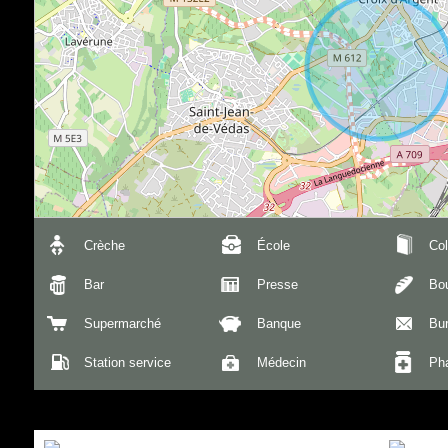
Crèche
École
Col
Bar
Presse
Bou
Supermarché
Banque
Bu
Station service
Médecin
Ph