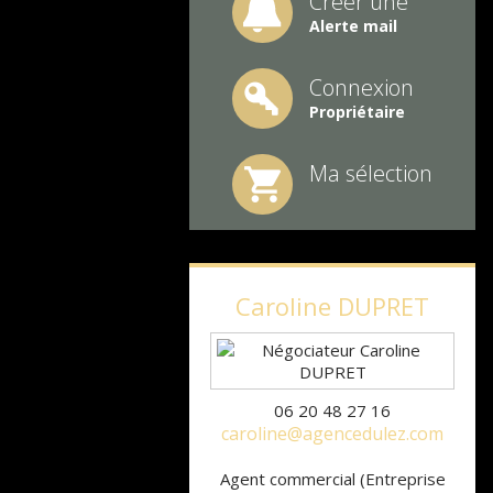
Créer une
Alerte mail
Connexion
Propriétaire
Ma sélection
Caroline
DUPRET
06 20 48 27 16
caroline@agencedulez.com
Agent commercial (Entreprise