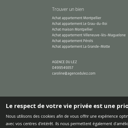
Trouver un bien
Achat appartement Montpellier
Achat appartement Le Grau-du-Roi
Achat maison Montpellier
Achat appartement Villeneuve-lès-Maguelone
Achat appartement Pérols
Achat appartement La Grande-Motte
AGENCE DU LEZ
0499549357
caroline@agencedulez.com
Le respect de votre vie privée est une pri
Nous utilisons des cookies afin de vous offrir une expérience op
avec vos centres d'intérêt. Ils nous permettent également d'amélior