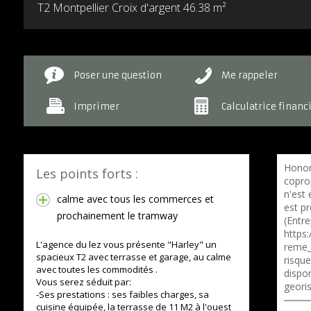
T2 Montpellier Croix d'argent
46.38 m²
Poser une question
Me rappeler
Imprimer
Calculatrice financ
Honor
Les points forts :
copro
n'est
calme avec tous les commerces et
est p
prochainement le tramway
(Entre
https:
L'agence du lez vous présente "Harley" un
reme_
spacieux T2 avec terrasse et garage, au calme
risqu
avec toutes les commodités .
dispon
Vous serez séduit par:
geori
-Ses prestations : ses faibles charges, sa
cuisine équipée, la terrasse de 11 M2 à l'ouest