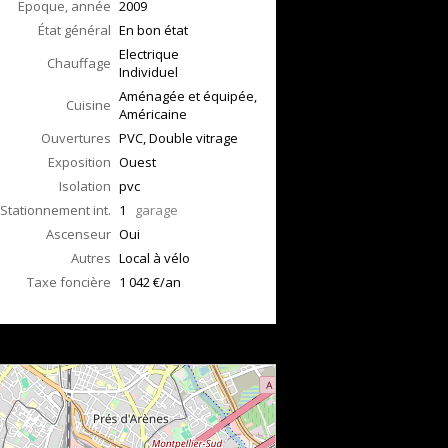
Epoque, année
2009
État général
En bon état
Electrique
Chauffage
Individuel
Aménagée et équipée,
Cuisine
Américaine
Ouvertures
PVC, Double vitrage
Exposition
Ouest
Isolation
pvc
Stationnement int.
1
garage
Ascenseur
Oui
Autres
Local à vélo
Taxe foncière
1 042 €/an