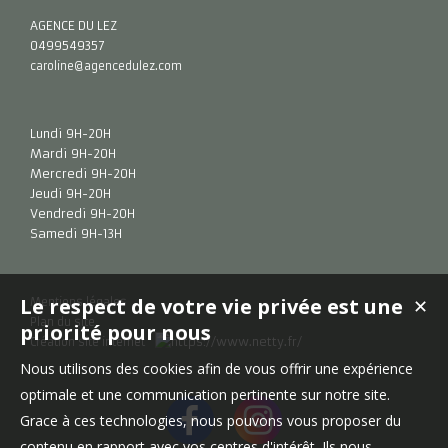
AGENCE DU LEZ
0499549357
caroline@agencedulez.com
Lundi 9H-20H
Mardi 9H-20H
Mercredi 9H-20H
Jeudi 9H-20H
Vendredi 9H-20H
Samedi 9H-13H
Le respect de votre vie privée est une
✕
Mentions légales
Plan du site
priorité pour nous
Création site internet
Nous utilisons des cookies afin de vous offrir une expérience
optimale et une communication pertinente sur notre site.
Grace à ces technologies, nous pouvons vous proposer du
contenu en rapport avec vos centres d'intérêt. Ils nous