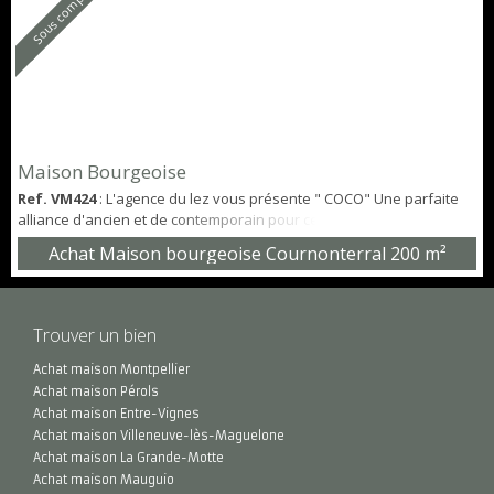
Sous compromis
Maison Bourgeoise
Ref. VM424
: L'agence du lez vous présente " COCO" Une parfaite
alliance d'ancien et de contemporain pour cette maison Bourgeoise
de 1920 située au coeur du village de Cournonterral. Vous serez
Achat Maison bourgeoise Cournonterral
200 m²
séduit par: - Ses carreaux de ciment, - Son escalier en pierre avec
ferronnerie. - Ses Belles hauteurs sous plafond de 3,40m avec
moulures. Façade avec ses ferronneries de style Art Déco. - Cuisine
design neuv...
Trouver un bien
Achat maison Montpellier
Achat maison Pérols
Achat maison Entre-Vignes
Achat maison Villeneuve-lès-Maguelone
Achat maison La Grande-Motte
Achat maison Mauguio