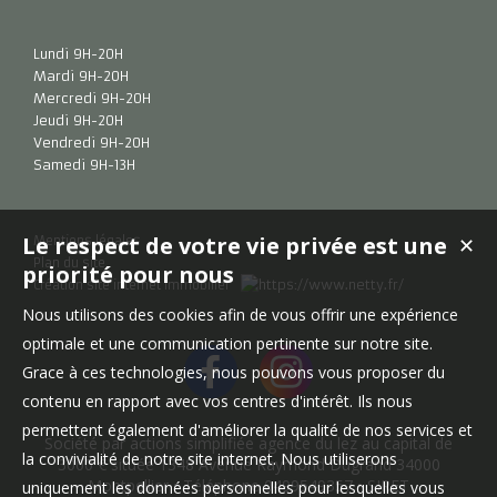
Lundi 9H-20H
Mardi 9H-20H
Mercredi 9H-20H
Jeudi 9H-20H
Vendredi 9H-20H
Samedi 9H-13H
Le respect de votre vie privée est une
✕
Mentions légales
Plan du site
priorité pour nous
Création site internet immobilier
Nous utilisons des cookies afin de vous offrir une expérience
optimale et une communication pertinente sur notre site.
Grace à ces technologies, nous pouvons vous proposer du
contenu en rapport avec vos centres d'intérêt. Ils nous
permettent également d'améliorer la qualité de nos services et
Société par actions simplifiée agence du lez au capital de
la convivialité de notre site internet. Nous utiliserons
3000 € située 1348 Avenue Raymond Dugrand 34000
Montpellier • Téléphone 0499549357 • SIRET
uniquement les données personnelles pour lesquelles vous